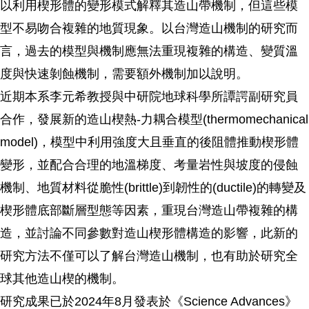
以利用楔形體的變形模式解釋其造山帶機制，但這些模
型不易吻合複雜的地質現象。以台灣造山機制的研究而
言，過去的模型與機制應無法重現複雜的構造、變質溫
度與快速剝蝕機制，需要額外機制加以說明。
近期本系李元希教授與中研院地球科學所譚諤副研究員
合作，發展新的造山楔熱-力耦合模型(thermomechanical
model)，模型中利用強度大且垂直的後阻體推動楔形體
變形，並配合合理的地溫梯度、考量岩性與坡度的侵蝕
機制、地質材料從脆性(brittle)到韌性的(ductile)的轉變及
楔形體底部斷層型態等因素，重現台灣造山帶複雜的構
造，並討論不同參數對造山楔形體構造的影響，此新的
研究方法不僅可以了解台灣造山機制，也有助於研究全
球其他造山楔的機制。
研究成果已於2024年8月發表於《Science Advances》