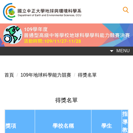
跳
到
主
要
內
容
區
MENU
首頁
109年地球科學能力競賽
得獎名單
得獎名單
指
導
獎項
學校名稱
學生
教