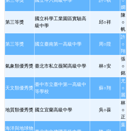
第三等獎
國立斗六高級中學
許○棋
○
嫻
陳
國立科學工業園區實驗高
第三等獎
邱○祥
○
級中學
帆
許
第三等獎
國立臺南第一高級中學
周○陞
○
翔
張
氣象類優秀獎
臺北市私立薇閣高級中學
林○安
○
銘
尤
臺中市立臺中第一高級中
天文類優秀獎
蘇○翔
○
等學校
麗
林
地質類優秀獎
國立宜蘭高級中學
吳○葆
○
正
葉
海洋與地球物