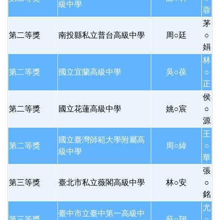
級中學
蓉
茅
第二等獎
南投縣私立普台高級中學
周○廷
○
娟
林
第二等獎
國立宜蘭高級中學
吳○葆
○
正
侯
第二等獎
國立花蓮高級中學
姚○宸
○
源
王
國立臺灣師範大學附屬高
第二等獎
周○緯
○
級中學
華
張
第三等獎
臺北市私立薇閣高級中學
林○安
○
銘
尤
臺中市立臺中第一高級中
第三等獎
蘇○翔
○