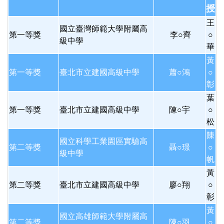
授
王
國立臺灣師範大學附屬高
第一等獎
李○齊
○
級中學
華
黃
第一等獎
臺北市立建國高級中學
蕭○鴻
○
彰
葉
第一等獎
臺北市立建國高級中學
陳○宇
○
松
陳
國立科學工業園區實驗高
第二等獎
聶○璟
○
級中學
帆
黃
第二等獎
臺北市立建國高級中學
廖○翔
○
彰
黃
國立高雄師範大學附屬高
第二等獎
陳○羽
○