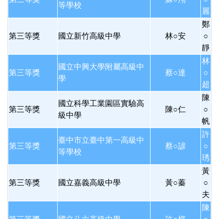
等學校
麗
鄭
第三等獎
國立新竹高級中學
林○安
○
靜
林
國立中興大學附屬高級中
第三等獎
蔡○達
○
學
超
陳
國立科學工業園區實驗高
第三等獎
陳○仁
○
級中學
帆
許
臺中市立臺中第一高級中
第三等獎
蔡○諺
○
等學校
琇
黃
第三等獎
國立嘉義高級中學
黃○蓁
○
夫
陳