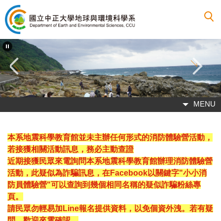
跳
到
主
要
內
容
區
MENU
本系地震科學教育館並未主辦任何形式的消防體驗營活動，
若接獲相關活動訊息，務必主動查證
近期接獲民眾來電詢問本系地震科學教育館辦理消防體驗營
活動，此疑似為詐騙訊息，在Facebook以關鍵字"小小消
防員體驗營"可以查詢到幾個相同名稱的疑似詐騙粉絲專
頁。
請民眾勿輕易加Line報名提供資料，以免個資外洩。若有疑
問，歡迎來電確認。