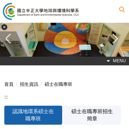
跳
到
主
要
內
容
區
MENU
首頁
招生資訊
碩士在職專班
:::
認識地環系碩士在
碩士在職專班招生
職專班
簡章