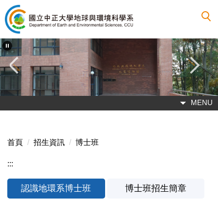
跳
到
主
要
內
容
區
MENU
首頁
招生資訊
博士班
:::
認識地環系博士班
博士班招生簡章