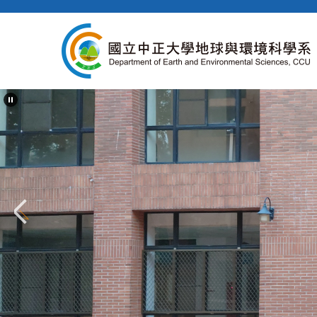
跳
到
主
要
內
容
區