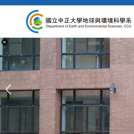
跳
到
主
要
內
容
區