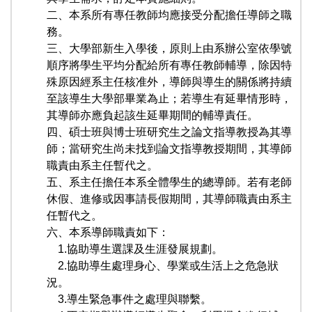
二、本系所有專任教師均應接受分配擔任導師之職
務。
三、大學部新生入學後，原則上由系辦公室依學號
順序將學生平均分配給所有專任教師輔導，除因特
殊原因經系主任核准外，導師與導生的關係將持續
至該導生大學部畢業為止；若導生有延畢情形時，
其導師亦應負起該生延畢期間的輔導責任。
四、碩士班與博士班研究生之論文指導教授為其導
師；當研究生尚未找到論文指導教授期間，其導師
職責由系主任暫代之。
五、系主任擔任本系全體學生的總導師。若有老師
休假、進修或因事請長假期間，其導師職責由系主
任暫代之。
六、本系導師職責如下：
1.協助導生選課及生涯發展規劃。
2.協助導生處理身心、學業或生活上之危急狀
況。
3.導生緊急事件之處理與聯繫。