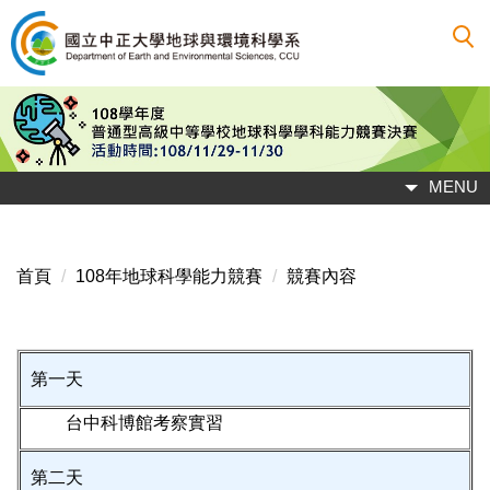
跳
到
主
要
內
容
區
MENU
首頁
108年地球科學能力競賽
競賽內容
第一天
台中科博館考察實習
第二天