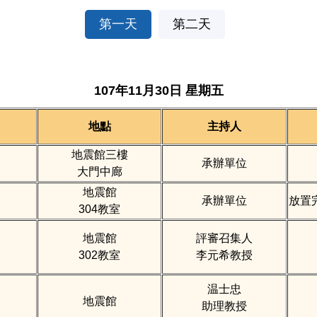
第一天
第二天
107年11月30日 星期五
地點
主持人
地震館三樓
承辦單位
大門中廊
地震館
承辦單位
放置
304教室
地震館
評審召集人
302教室
李元希教授
温士忠
地震館
助理教授