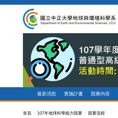
跳
到
主
要
內
容
區
最新消息
實施計畫
競賽內容
首頁
107年地球科學能力競賽
競賽流程