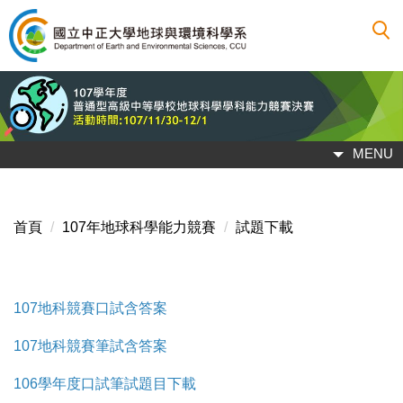
跳
到
主
要
內
容
區
MENU
首頁
107年地球科學能力競賽
試題下載
107地科競賽口試含答案
107地科競賽筆試含答案
106學年度口試筆試題目下載