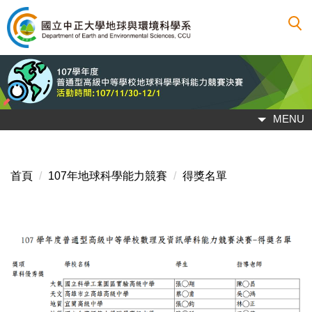
跳
到
主
要
內
容
區
MENU
首頁
107年地球科學能力競賽
得獎名單