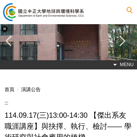
跳
到
主
要
內
容
區
MENU
首頁
演講公告
:::
114.09.17(三)13:00-14:30 【傑出系友
職涯講座】與抉擇、執行、檢討—— 學