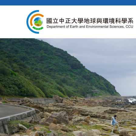
跳
到
主
要
內
容
區