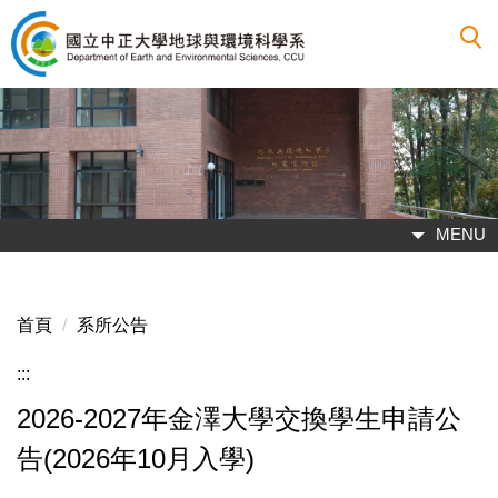
跳
到
主
要
內
容
區
MENU
首頁
系所公告
:::
2026-2027年金澤大學交換學生申請公
告(2026年10月入學)