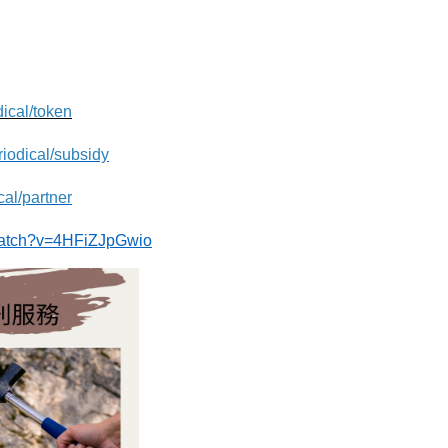
dical/token
riodical/subsidy
cal/partner
watch?v=4HFiZJpGwio