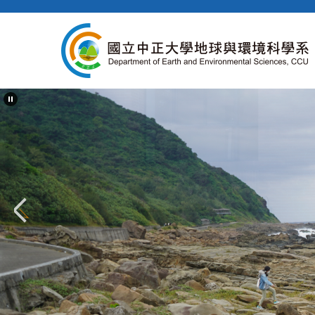
跳
到
主
要
內
容
區