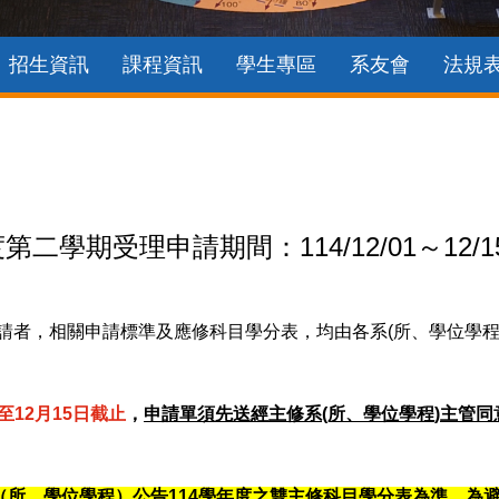
招生資訊
課程資訊
學生專區
系友會
法規
二學期受理申請期間：114/12/01～12/1
請者，相關申請標準及應修科目學分表，均由各系(所、學位學程)於
至
12
月
15
日截止
，
申請單須先送經主修系(所、學位學程
)
主管同
（所、學位學程）公告
114
學年度之雙主修科目學分表為準，為