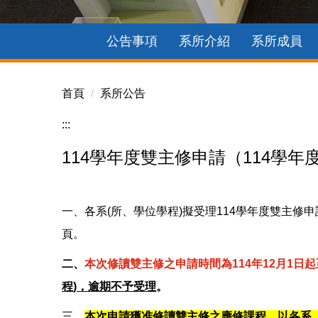
公告事項
系所介紹
系所成員
首頁
系所公告
:::
114學年度雙主修申請（114學年度第
一、各系(所、學位學程)擬受理114學年度雙主修申
頁。
二、
本次修讀雙主修之申請時間為
114
年
12
月
1
日起
程
)
，逾期不予受理
。
三、
本次申請獲准修讀雙主修之應修課程，以各系