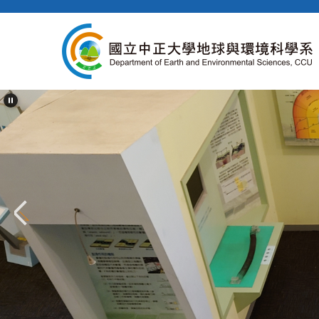
跳
到
主
要
內
容
區